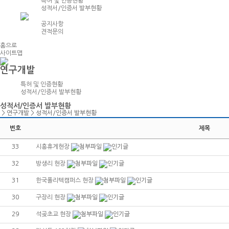
특허 및 인증현황
성적서/인증서 발부현황
공지사항
견적문의
홈으로
사이트맵
연구개발
특허 및 인증현황
성적서/인증서 발부현황
성적서/인증서 발부현황
>
연구개발
>
성적서/인증서 발부현황
번호
제목
33
시흥휴게현장
32
방생리 현장
31
한국폴리텍캠퍼스 현장
30
구장리 현장
29
석곶초교 현장